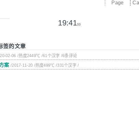
Page
Ca
19:41
34
t 标签的文章
20-02-06
/热度2449℃
/61个汉字
/6条评论
方案
/2017-11-20
/热度499℃
/331个汉字
/