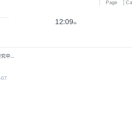
Page
Ca
12:09
36
中...
-07